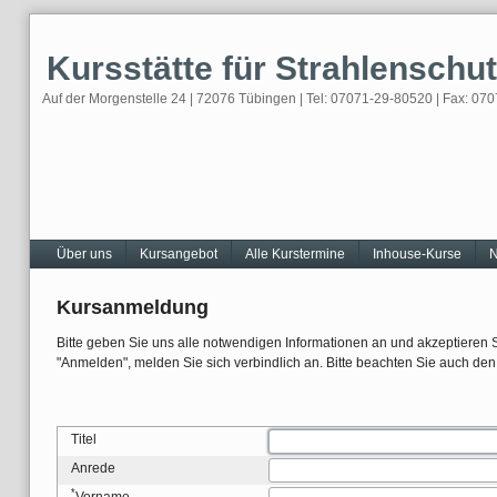
Skip
to
Kursstätte für Strahlenschu
content
Auf der Morgenstelle 24 | 72076 Tübingen | Tel: 07071-29-80520 | Fax: 070
Navigation
Über uns
Kursangebot
Alle Kurstermine
Inhouse-Kurse
N
Kursanmeldung
Bitte geben Sie uns alle notwendigen Informationen an und akzeptieren 
"Anmelden", melden Sie sich verbindlich an. Bitte beachten Sie auch de
Titel
Anrede
*
Vorname