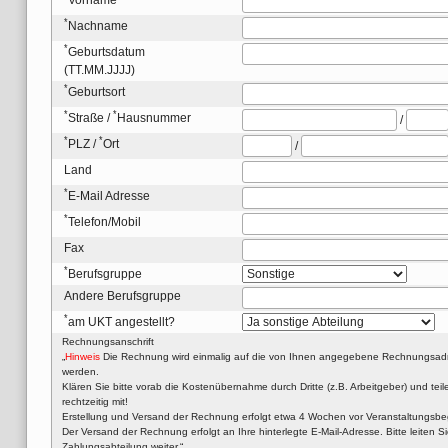
*
Nachname
*
Geburtsdatum
(TT.MM.JJJJ)
*
Geburtsort
*
*
Straße
/
Hausnummer
/
*
*
PLZ
/
Ort
/
Land
*
E-Mail Adresse
*
Telefon/Mobil
Fax
*
Berufsgruppe
Andere Berufsgruppe
*
am UKT angestellt?
Rechnungsanschrift
„
Hinweis
Die Rechnung wird einmalig auf die von Ihnen angegebene Rechnungsadre
werden.
Klären Sie bitte vorab die Kostenübernahme durch Dritte (z.B. Arbeitgeber) und te
rechtzeitig mit!
Erstellung und Versand der Rechnung erfolgt etwa 4 Wochen vor Veranstaltungsbe
Der Versand der Rechnung erfolgt an Ihre hinterlegte E-Mail-Adresse. Bitte leiten
Zahlungsabteilung weiter.“