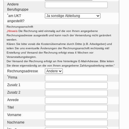
Andere
Berufsgruppe
*
am UKT
angestellt?
Rechnungsanschrift
„
Hinweis
Die Rechnung wird einmalig auf die von Ihnen angegebene
Rechnungsadresse ausgestellt und kann nach der Versendung nicht geändert
werden.
Klären Sie bitte vorab die Kostenübernahme durch Dritte (z.B. Arbeitgeber) und
teilen Sie uns eventuelle Änderungen der Rechnungsanschrift rechtzeitig mit!
Erstellung und Versand der Rechnung erfolgt etwa 4 Wochen vor
Veranstaltungsbeginn.
Der Versand der Rechnung erfolgt an Ihre hinterlegte E-Mail-Adresse. Bitte leiten
Sie diese eigenständig an die von Ihnen angegebene Zahlungsabteilung weiter.“
Rechnungsadresse
*
Firma
Zusatz 1
Zusatz 2
Anrede
Titel
Vorname
Nachname
*